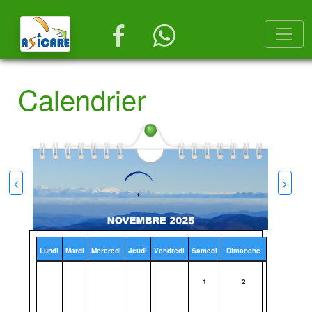
Calendrier
<
>
Lundi
Mardi
Mercredi
Jeudi
Vendredi
Samedi
Dimanche
1
2